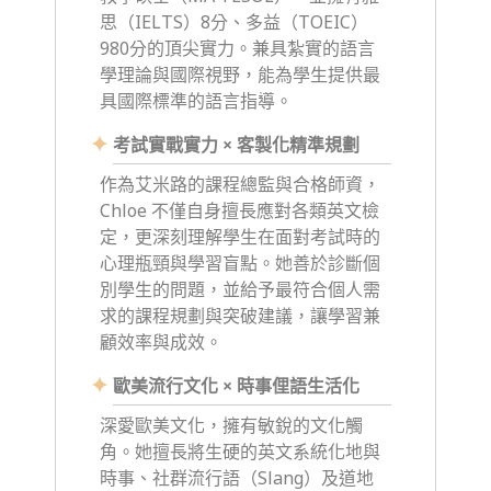
思（IELTS）8分、多益（TOEIC）
980分的頂尖實力。兼具紮實的語言
學理論與國際視野，能為學生提供最
具國際標準的語言指導。
考試實戰實力 × 客製化精準規劃
作為艾米路的課程總監與合格師資，
Chloe 不僅自身擅長應對各類英文檢
定，更深刻理解學生在面對考試時的
心理瓶頸與學習盲點。她善於診斷個
別學生的問題，並給予最符合個人需
求的課程規劃與突破建議，讓學習兼
顧效率與成效。
歐美流行文化 × 時事俚語生活化
深愛歐美文化，擁有敏銳的文化觸
角。她擅長將生硬的英文系統化地與
時事、社群流行語（Slang）及道地