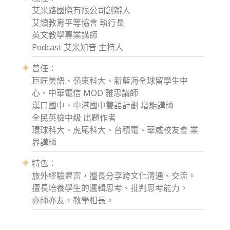
艾米路國際有限公司創辦人
艾讀教育平等協會 執行長
英文教學專業講師
Podcast 艾米知音 主持人
曾任：
巨匠美語、嶺東科大、新藍海全球留學生中
心、中華電信 MOD 雅思講師
漢口國中、中港國中雙語計劃 增能講師
全民英檢中級 出題作者
環球科大、虎尾科大、台積電、華威校友會 業
界講師
特色：
旅外經驗豐富，擅長分享跨文化溝通、交流。
擅長培養學生的邏輯思考、批判思考能力。
亦師亦友，教學相長。