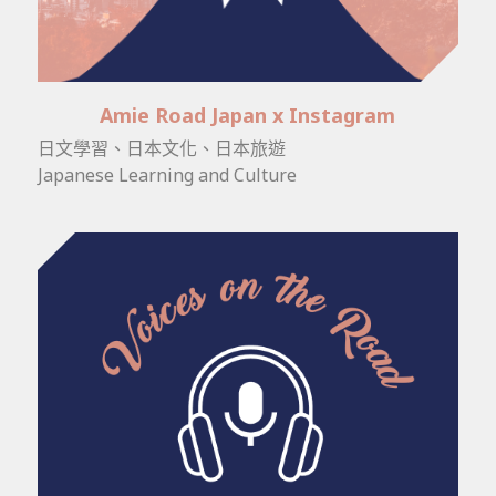
Amie Road Japan x Instagram
日文學習、日本文化、日本旅遊
Japanese Learning and Culture