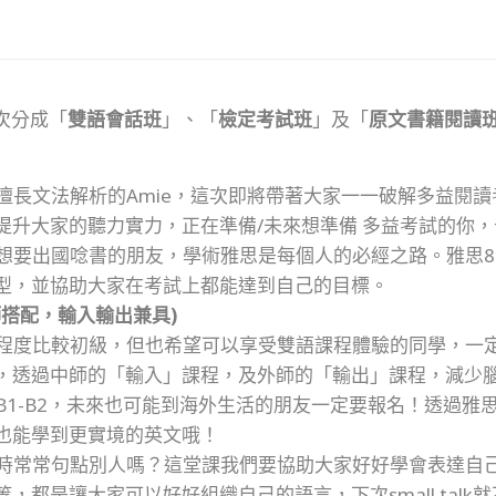
次分成「
雙語會話班
」
、「
檢定考試班
」及「
原文書籍閱讀
擅長文法解析的Amie，這次即將帶著大家一一破解多益閱
提升大家的聽力實力，正在準備/未來想準備 多益考試的你
想要出國唸書的朋友，學術雅思是每個人的必經之路。雅思8分
型，並協助大家在考試上都能達到自己的目標。
師搭配，輸入輸出兼具)
程度比較初級，但也希望可以享受雙語課程體驗的同學，一
，透過中師的「輸入」課程，及外師的「輸出」課程，減少
B1-B2，未來也可能到海外生活的朋友一定要報名！透過雅
也能學到更實境的英文哦！
時常常句點別人嗎？這堂課我們要協助大家好好學會表達自
，都是讓大家可以好好組織自己的語言，下次small talk