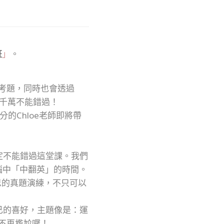
班
」
。
讀考題，同時也會透過
，千萬不能錯過！
的Chloe老師即將帶
定不能錯過這堂課。我們
腦中「中翻英」的時間。
思的真題演練，不只可以
己的喜好，主題像是：運
就不再尷尬囉！