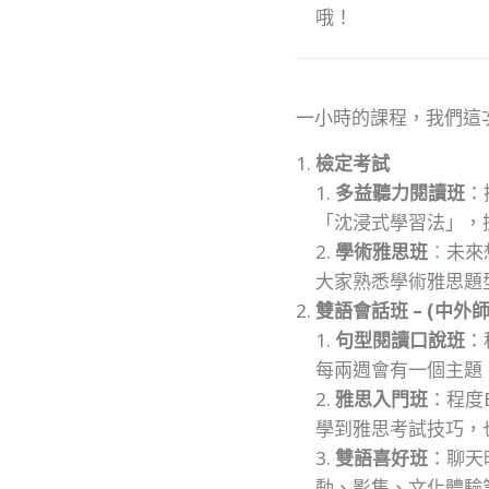
哦！
一小時的課程，我們這
檢定考試
1.
多益聽力閱讀班
：
「沈浸式學習法」，
2.
學術雅思班
：
未來
大家熟悉學術雅思題
雙語會話班 – (中外
1.
句型閱讀口說班
：
每兩週會有一個主題
2.
雅思入門班
：程度
學到雅思考試技巧，
3.
雙語喜好班
：聊天
動、影集、文化體驗等