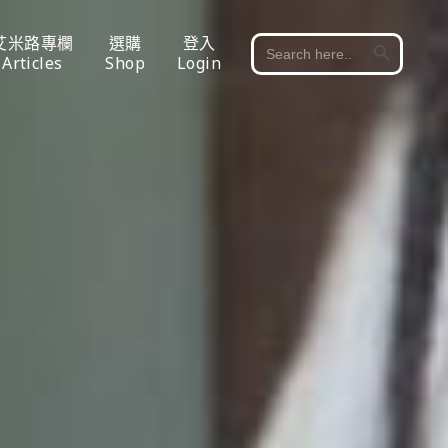
Search Button
艾米路專欄
選購
登入
Search
for:
Articles
Shop
Login