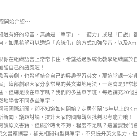
程開始介紹～
知道有好的發音，無論是「單字」、「聽力」或是「口說」
何，如果希望可以透過「系統化」的方式加強發音，以及Am
果你在組織語言上常常卡住，希望透過系統化教學組織屬於
加強自己的語感喔！
歡看美劇，也希望結合自己的興趣學習英文，那這堂課一定非常
民」這部劇跟大家分享常見的英文道地用法，一定會是非常
益，但總是敗在單字嗎？我們的多益單字班，每週補充20個
然地學會不同多益單字。
閱讀國際新聞，卻不知道如何開始？定居荷蘭15年以上的Ki
析新聞、議題討論，提升大家的國際觀與批判思考能力哦！
閱讀原文書籍，但礙於時間不夠、程度不足嗎？這堂課我們會透過“K
讀原文書籍摘要，補充相關句型與單字，不只提升英文能力，