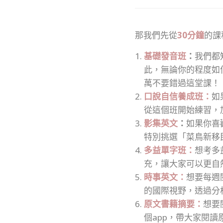
那我們先從
30分鐘
的課
基礎發音班
：
我們都
此，無論你的程度如
萬不要錯過這堂課！
口說自信養成班：
如
從這個班開始練習，
影集英文
：
如果你喜
特別挑選「菜鳥新移
多益單字班：
想考多
充，讓大家可以更自
時事英文：
想要每週
的國際視野，透過分
原文書籍摘要：
想要
個app，帶大家閱