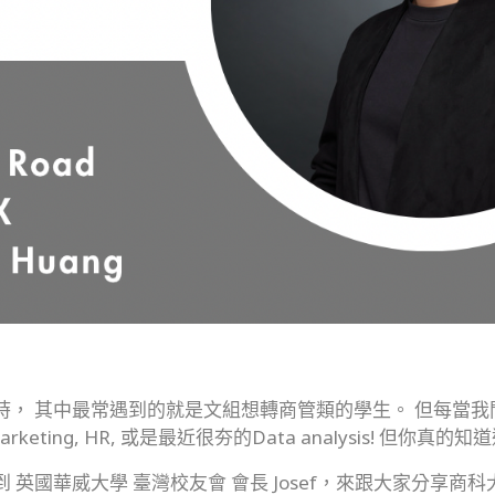
時， 其中最常遇到的就是文組想轉商管類的學生。 但每當我
keting, HR, 或是最近很夯的Data analysis! 但你
 英國華威大學 臺灣校友會 會長 Josef，來跟大家分享商科