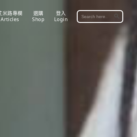
Search Button
艾米路專欄
選購
登入
Search
for:
Articles
Shop
Login