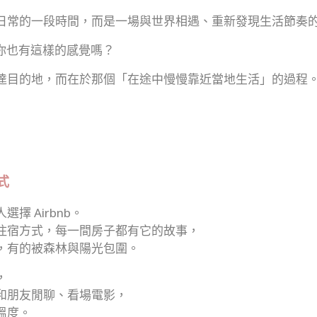
日常的一段時間，而是一場與世界相遇、重新發現生活節奏
ers，你也有這樣的感覺嗎？
達目的地，而在於那個「在途中慢慢靠近當地生活」的過程
式
擇 Airbnb。
住宿方式，每一間房子都有它的故事，
，有的被森林與陽光包圍。
，
和朋友閒聊、看場電影，
溫度。