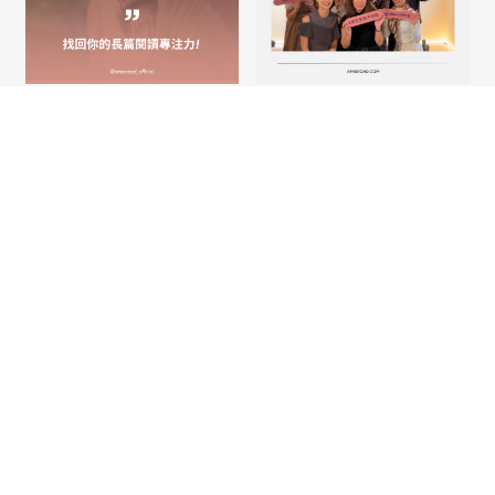
2026-03-01
2026-05-31
線上英文課：長篇閱讀理
2026 Q3 團班開放下單
解
啦！
找回你的長篇閱讀專注力!
2026 Q3，我們準備了許多
無論在進行商用、學術，或
精彩的團班課程給大家選
是一般的長篇閱讀時，你是
購， 從文法打底，到專業
不是總會有以下經驗？ 無
的職場技能；從口說會話，
法專注 找不 …
到談資的累 …