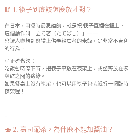
🥢 1. 筷子到底該怎麼放才對？
在日本，用餐時最忌諱的，就是把
筷子直插在飯上
。
這個動作叫「立て箸（たてばし）」——
會讓人聯想到喪禮上供奉給亡者的米飯，是非常不吉利
的行為。
✅ 正確做法：
吃飯暫時停下時，
把筷子平放在筷架上
，或整齊放在碗
與碟之間的邊緣。
如果餐桌上沒有筷架，也可以用筷子包裝紙折一個臨時
筷架喔！
–
🍣 2. 壽司配茶，為什麼不能加醬油？