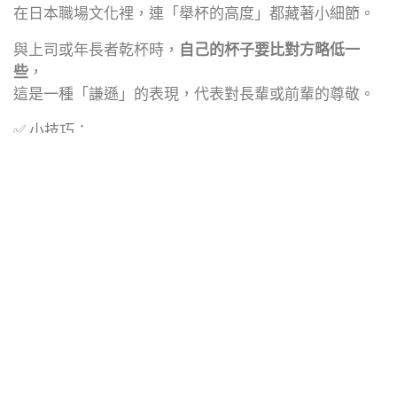
在日本職場文化裡，連「舉杯的高度」都藏著小細節。
與上司或年長者乾杯時，
自己的杯子要比對方略低一
些
，
這是一種「謙遜」的表現，代表對長輩或前輩的尊敬。
✅ 小技巧：
觀察對方的動作，慢半拍舉起杯子；
當杯子碰觸時，輕輕敲一下即可，不要太大力。
日本的用餐禮儀，重點不在「規矩多」，
而是在於一份對他人、對食物的尊重。
下次和日本人一起吃飯時，
記得放慢節奏、用心感受那份細膩的用餐氛圍。
懂得這些小細節，你就不只是「吃飯」，
而是正在參與一場充滿文化深意的交流 🍵
學會這些小細節，不只吃得更自在，也能讓日本人對你
刮目相看✨