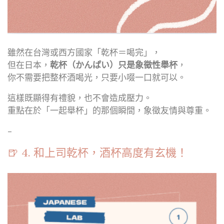
雖然在台灣或西方國家「乾杯＝喝完」，
但在日本，
乾杯（かんぱい）只是象徵性舉杯
，
你不需要把整杯酒喝光，只要小啜一口就可以。
這樣既顯得有禮貌，也不會造成壓力。
重點在於「一起舉杯」的那個瞬間，象徵友情與尊重。
–
🍺 4. 和上司乾杯，酒杯高度有玄機！