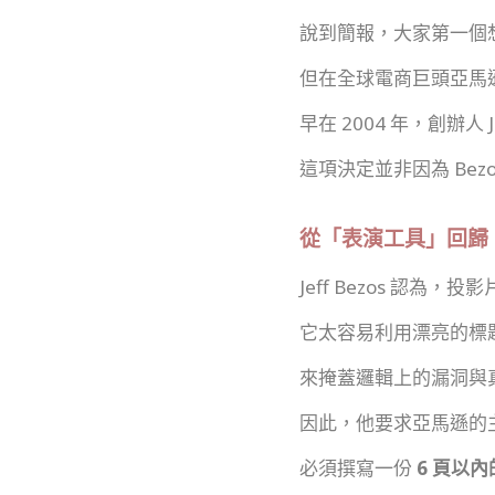
說到簡報，大家第一個想到
但在全球電商巨頭亞馬遜
早在 2004 年，創辦人 
這項決定並非因為 Bezo
從「表演工具」回歸
Jeff Bezos 認為
它太容易利用漂亮的標題、
來掩蓋邏輯上的漏洞與
因此，他要求亞馬遜的
必須撰寫一份
6 頁以內