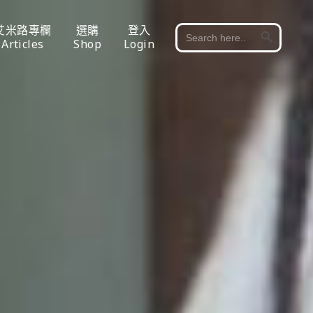
Search Button
艾米路專欄
選購
登入
Search
for:
Articles
Shop
Login