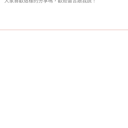
大家喜歡這樣的分享嗎，歡迎留言跟我說！
Previous
Next
Related Posts
2023-07-05
書信寫作常犯錯誤！
最近很多同學敲碗電子郵件
的寫作課程 今天想跟大家