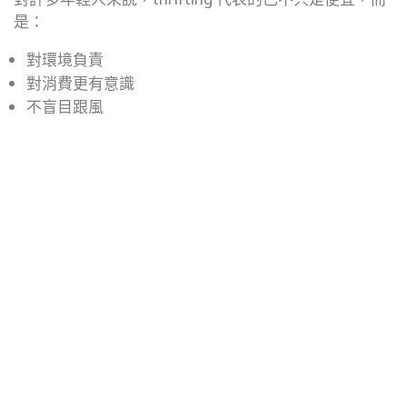
是：
對環境負責
對消費更有意識
不盲目跟風
打造獨特風格
每一件衣服都有自己的故事，而你正在延續它的旅程。
–
常見例句練習
👉 I found a vintage jacket while thrifting yesterday.
我昨天在淘舊貨時找到一件復古外套。
👉 Many young people enjoy thrifting because it’s
affordable and sustainable.
很多年輕人喜歡淘舊貨，因為它既便宜又環保。