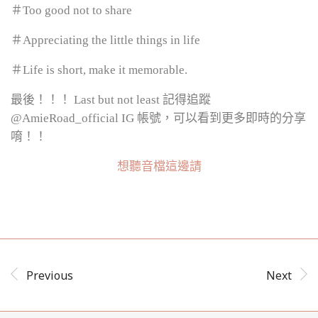
＃Too good not to share
＃Appreciating the little things in life
＃Life is short, make it memorable.
最後！！！ Last but not least
記得追蹤
@AmieRoad_official IG 帳號，可以看到更多即時的分享
唷！！
想聽音檔這邊請
Previous
Next