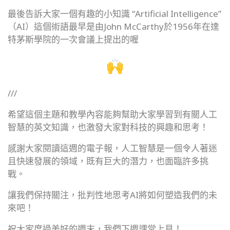
最後告訴大家一個有趣的小知識 “Artificial Intelligence”
（AI）這個術語最早是由John McCarthy於1956年在達
特茅斯學院的一次會議上提出的
喔
///
希望這個主題和教學內容能夠幫助大家學習到有關人工
智慧的英文知
識，也激發大家對科技的興趣和思考！
感謝大家閱讀這週的
電子
報
，
人工智慧是一個令人著迷
且快速發展的領域，既有巨大的潛力，
也面臨許多挑
戰。
讓我們保持關注，
批判性地思考AI將如何塑造我們的未
來吧！
祝大家度過美好的週末，我們下週課堂上見！