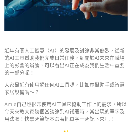
近年有關人工智慧（AI）的發展及討論非常熱烈，
從新
的AI工具幫助我們完成日常任務，
到關於AI未來在職場
上的影響的辯論，
可以看出AI正在成為我們生活中重要
的一部分呢！
大家最近有使用過任何AI工具嗎，
比如虛擬助手或智慧
家居設備嗎～？
Amie自己也很常使用AI工具來協助工作上的需求，
所以
今天來教大家幾個當談論到AI議題時，
常出現的單字及
用法喔！快拿起筆記本跟著把單字一起記下來吧！