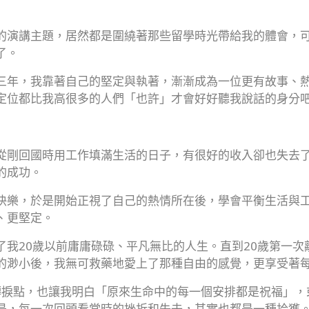
的演講主題，居然都是圍繞著那些留學時光帶給我的體會，
了。
三年，我靠著自己的堅定與執著，漸漸成為一位更有故事、
定位都比我高很多的人們「也許」才會好好聽我說話的身分
從剛回國時用工作填滿生活的日子，有很好的收入卻也失去
的成功。
快樂，於是開始正視了自己的熱情所在後，學會平衡生活與
、更堅定。
了我20歲以前庸庸碌碌、平凡無比的人生。直到20歲第一次
的渺小後，我無可救藥地愛上了那種自由的感覺，更享受著
歲的轉捩點，也讓我明白「原來生命中的每一個安排都是祝福」
是，每一次回頭看當時的挫折和失去，其實也都是一種拾獲