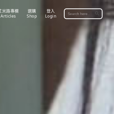
Search Button
艾米路專欄
選購
登入
Search
for:
Articles
Shop
Login